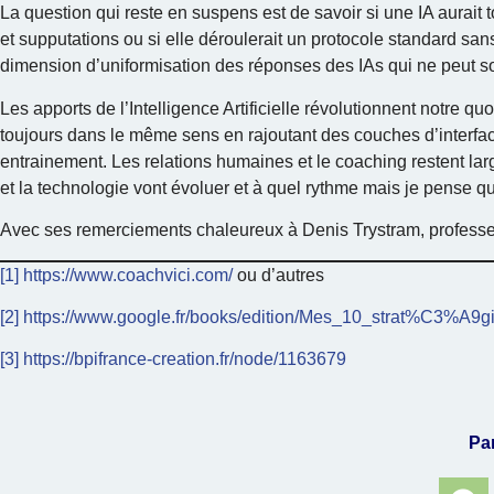
La question qui reste en suspens est de savoir si une IA aurait 
et supputations ou si elle déroulerait un protocole standard sa
dimension d’uniformisation des réponses des IAs qui ne peut sor
Les apports de l’Intelligence Artificielle révolutionnent notre 
toujours dans le même sens en rajoutant des couches d’interfa
entrainement. Les relations humaines et le coaching restent la
et la technologie vont évoluer et à quel rythme mais je pense q
Avec ses remerciements chaleureux à Denis Trystram, profess
[1]
https://www.coachvici.com/
ou d’autres
[2]
https://www.google.fr/books/edition/Mes_10_strat%C3%
[3]
https://bpifrance-creation.fr/node/1163679
Par