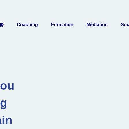
Coaching
Formation
Médiation
Soc
 ou
ng
in