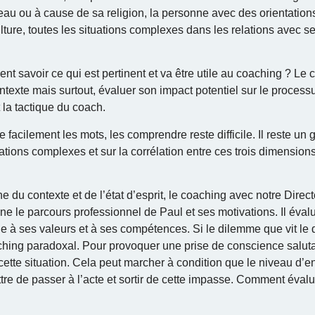
eau ou à cause de sa religion, la personne avec des orientation
lture, toutes les situations complexes dans les relations avec s
ent savoir ce qui est pertinent et va être utile au coaching ? L
texte mais surtout, évaluer son impact potentiel sur le process
 la tactique du coach.
re facilement les mots, les comprendre reste difficile. Il reste un
tions complexes et sur la corrélation entre ces trois dimensions 
u contexte et de l’état d’esprit, le coaching avec notre Direct
e le parcours professionnel de Paul et ses motivations. Il éval
e à ses valeurs et à ses compétences. Si le dilemme que vit le d
ching paradoxal. Pour provoquer une prise de conscience saluta
ette situation. Cela peut marcher à condition que le niveau d’
tre de passer à l’acte et sortir de cette impasse. Comment éval