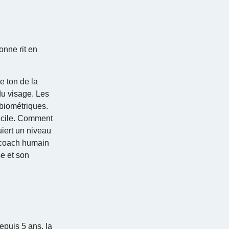
onne rit en
e ton de la
du visage. Les
 biométriques.
ficile. Comment
uiert un niveau
e coach humain
se et son
epuis 5 ans, la