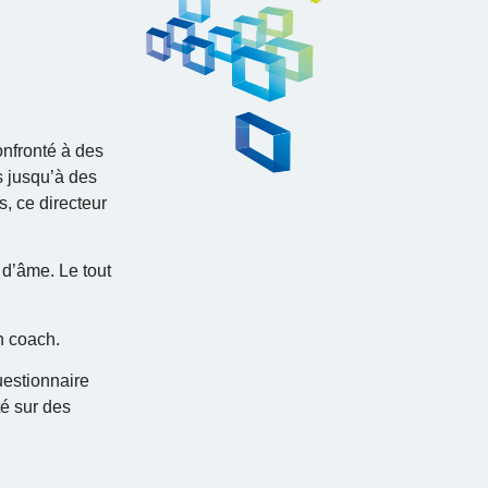
onfronté à des
s jusqu’à des
, ce directeur
 d’âme. Le tout
n coach.
uestionnaire
té sur des