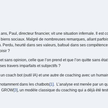
, Paul, directeur financier, vit une situation infernale. Il est c
e biens sociaux. Malgré de nombreuses remarques, allant parfoi
on. Perdu, heurté dans ses valeurs, bafoué dans ses compétences
isir ?
t sans opinion, celle que l’on prend et que l’on quitte sans état
es travers imparfaits et subjectifs ?
 un coach bot (outil IA) et une autre de coaching avec un humai
e notamment dans les chatbots
[1]
. L’analyse est menée par un q
ou GROW
[3]
, un modèle classique du coaching qui a déjà été tes