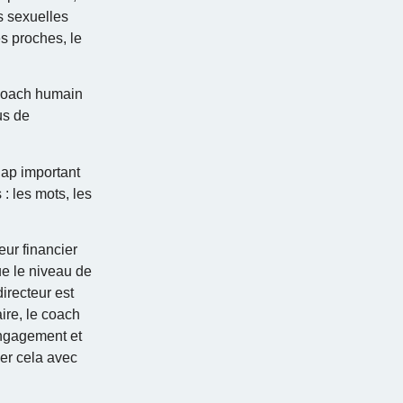
s sexuelles
es proches, le
e coach humain
us de
 gap important
: les mots, les
eur financier
ue le niveau de
irecteur est
ire, le coach
engagement et
uer cela avec