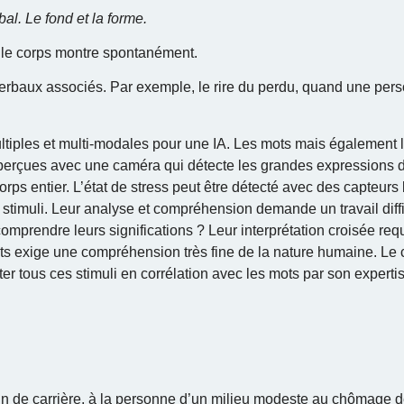
bal. Le fond et la forme.
ue le corps montre spontanément.
erbaux associés. Par exemple, le rire du perdu, quand une pers
tiples et multi-modales pour une IA. Les mots mais également l
 perçues avec une caméra qui détecte les grandes expressions 
orps entier. L’état de stress peut être détecté avec des capteurs
s stimuli. Leur analyse et compréhension demande un travail dif
omprendre leurs significations ? Leur interprétation croisée req
 mots exige une compréhension très fine de la nature humaine. L
aiter tous ces stimuli en corrélation avec les mots par son experti
.
in de carrière, à la personne d’un milieu modeste au chômage d