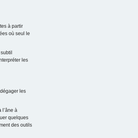
es à partir
rées où seul le
subtil
terpréter les
 dégager les
 l’âne à
quer quelques
ment des outils