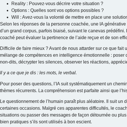
Reality : Pouvez-vous décrire votre situation ?
Options : Quelles sont vos options possibles ?
Will : Avez-vous la volonté de mettre en place une solutio
Selon les réponses de la personne coachée, une IA générative sé
d’un grand corpus, parfois biaisé, suivant le canevas prédéfini. 
coaché peut évaluer la pertinence de l’aide reçue et de son effic
Difficile de faire mieux ? Avant de nous attarder sur ce que fai
mélange de compétences en intelligence émotionnelle : poser de
non-dits, décrypter les silences, observer les réactions, apprécie
Il y a ce que je dis : les mots, le verbal.
Pour poser des questions, l’IA suit systématiquement un chemin
thèmes récurrents. La compréhension est parfaite ainsi que l’h
Le questionnement de l’humain paraît plus aléatoire. Il suit un 
certaines occasions. Malgré ces apparentes difficultés, le coa
situations ou passer des messages de façon détournée ou plus ef
bien pratiques s’ils sont utilisés à bon escient.