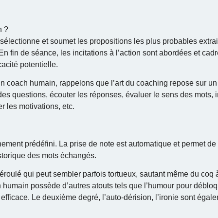
n ?
lectionne et soumet les propositions les plus probables extrait
En fin de séance, les incitations à l’action sont abordées et cad
acité potentielle.
t un coach humain, rappelons que l’art du coaching repose sur un 
s questions, écouter les réponses, évaluer le sens des mots, in
r les motivations, etc.
ement prédéfini. La prise de note est automatique et permet de
istorique des mots échangés.
déroulé qui peut sembler parfois tortueux, sautant même du coq à
ch humain possède d’autres atouts tels que l’humour pour déblo
ficace. Le deuxième degré, l’auto-dérision, l’ironie sont égale