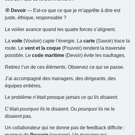
🧭
Devoir
— Est-ce que ce que je m’apprête à dire est
juste, éthique, responsable ?
Le voilier avance quand les quatre forces s’alignent.
La
voile
(Vouloir) capte l’énergie. La
carte
(Savoir) trace la
route. Le
vent et la coque
(Pouvoir) rendent la traversée
possible. Le
code maritime
(Devoir) évite les naufrages.
Retirez l’un de ces éléments. Observez ce qui se passe.
J’ai accompagné des managers, des dirigeants, des
équipes entières.
Le problème n’était presque jamais
ce qu’ils disaient
.
C’était
pourquoi
ils le disaient. Ou
pourquoi
ils ne le
disaient pas.
Un collaborateur qui ne donne pas de feedback difficile :
manque de
Pouvoir
(courage). Un manager qui